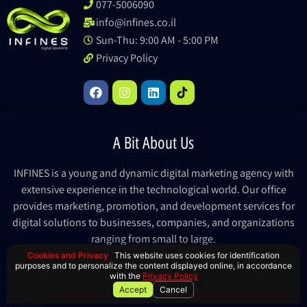
077-5006090
info@infines.co.il
Sun-Thu: 9:00 AM - 5:00 PM
Privacy Policy
A Bit About Us
INFINES is a young and dynamic digital marketing agency with
extensive experience in the technological world. Our office
provides marketing, promotion, and development services for
digital solutions to businesses, companies, and organizations
ranging from small to large.
Cookies and Privacy
This website uses cookies for identification
purposes and to personalize the content displayed online, in accordance
© All rights reserved to Infines 2023
with the
Privacy Policy
Accept
Cancel