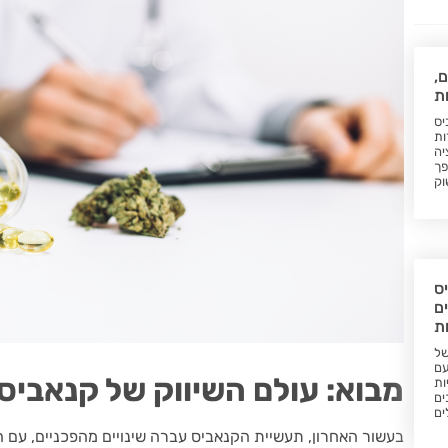
ם,
ת
יס
ות
יה
פך
וק
ס
ם
ות
של
עם
מבוא: עולם השיווק של קנאביס
ות
ים
ים
בעשור האחרון, תעשיית הקנאביס עברה שינויים מהפכניים, עם