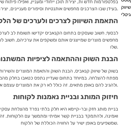
בפלטפורמות חדש ות, יצירת תוכן ייחודי ומעניין, ואפילו פיתוח 
שיווק
בעידן שבו הצרכנים מחפשים אותנטיות וסיפורים מעניינים, יצירתיות בשיווק קנאביס יכולה להיות הכרחית להצלחה.
גיטלי
התאמת השיווק לצרכים ולערכים של הלק
לבסוף, חשוב שעסקים בתחום הקנאביס יקדישו תשומת לב לערכים
מחפשים מוצרים שמייצגים אותם ומשקפים את ערכיהם, חשוב לשיו
שלו.
הבנת השוק וההתאמה לציפיות המשתנות
בשוק של שיווק קנאביס, הבנת השוק והתאמת המוצרים והשירות
מפתח להצלחה. במיוחד בתחום שעדיין נתפס כטאבו בחלק מהמקו
ולהגיב להם באופן מתאים. זה כולל לא רק את המוצרים עצמם אלא גם את אופן הצגתם והמכירה שלהם.
חיזוק המותג ובניית נאמנות לקוחות
בניית מותג חזק ובר-קיימא היא חלק בלתי נפרד מהצלחת עסקי 
ואמינה, ולהתמקד בבניית קשר אמיתי ומתמשך עם הלקוחות. זה כ
שמשפיעים באופן ישיר על החוויה הכוללת של הלקוח.