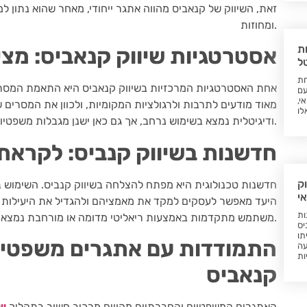
זאת, השיווק של קנאביס מהווה אתגר ייחודי, מאחר שהוא נתון ל
ומחוזות.
ת
אסטרטגיות שיווק קנאביס: מצ
ל
חת
אחת האסטרטגיות המרכזיות בשיווק קנאביס היא התאמת המסרים
עם
י,
מאוד מודעים לתרבות ולרגולציות המקומיות, ולכוון את המסרי
לו
ודיגיטלית נמצא בשימוש נרחב, אך גם כאן ישנן מגבלות משפטיות שחשוב לשים לב אליהן.
חדשנות בשיווק קנביס: לקראת 
ק
חדשנות טכנולוגית היא מפתח להצלחה בשיווק קנביס. השימוש 
י
היעד מאפשר לעסקים למקד את מאמציהם ולהגדיל את היעילות של ק
ות
משתמש מתקדמות באמצעות ריאליטי מדומה או מורחבת נמצאת בעלייה.
יס
תו
התמודדות עם אתגרים משפטיים
עה
ות
קנאביס
האתגרים המשפטיים והחברתיים מהווים מרכיב חשוב בתהליך
שי