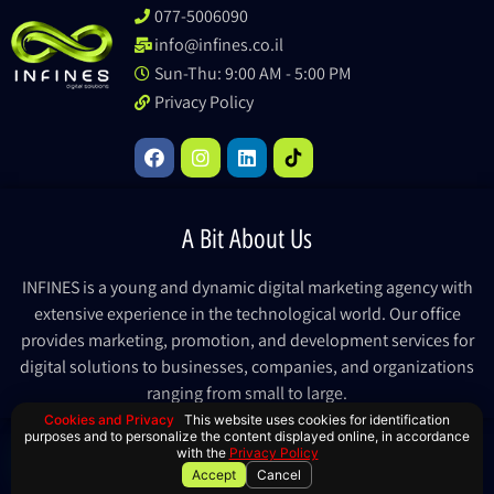
077-5006090
info@infines.co.il
Sun-Thu: 9:00 AM - 5:00 PM
Privacy Policy
A Bit About Us
INFINES is a young and dynamic digital marketing agency with
extensive experience in the technological world. Our office
provides marketing, promotion, and development services for
digital solutions to businesses, companies, and organizations
ranging from small to large.
Cookies and Privacy
This website uses cookies for identification
purposes and to personalize the content displayed online, in accordance
© All rights reserved to Infines 2023
with the
Privacy Policy
Accept
Cancel