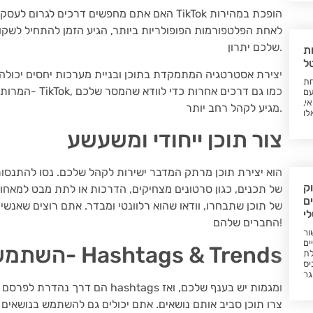
האם אתם מחפשים דרכים לגרום לעסק שלכם להופ
לאחת הפלטפורמות הפופולריות ביותר, הגיע הזמן להתחיל לשק
שלכם יתרון.
ת
ל
יצירת אסטרטגיה המתמקדת בתוכן ובניית מערכות יחסים יכולה 
חת
המרות. במדרי
עם
י,
מגיע לקהל רחב יותר.
לו
צור תוכן ייחודי ומשעשע
ק
של תכנים, כגון סרטונים מצחיקים, הדרכות או לתת מבט למאחו
ם
של תוכן שתבחרו, וודאו שהוא רלוונטי ומבדר. אתם רוצים שאנשים
לי
החברים שלהם!
ור
ים
השתמשו ב- Hashtags & Trends
לת
יס
גר
צרו תוכן סביב אותם נושאים. אתם יכולים גם להשתמש בנושאים ט