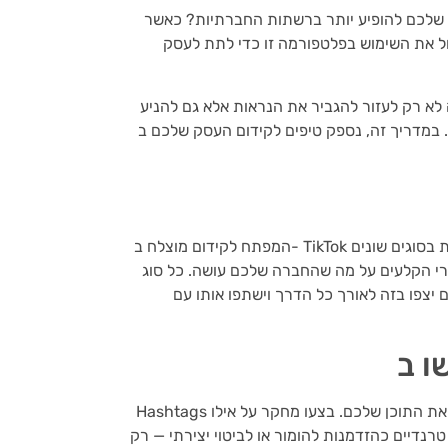
יע יותר ברשתות החברתיות? כאשר TikTok הופכת במהירות
ול את השימוש בפלטפורמה זו כדי לתת לעסק
לא רק לעזור להגביר את הנראות אלא גם להניע
ך זה, נספק טיפים לקידום העסק שלכם ב- TikTok, כמו גם דרכים אחרות כדי לוודא שהמסר שלכם
המפתח לקידום מוצלח ב- TikTok הוא יצירת תוכן מרתק המדבר ישירות לקהל שלכם. נסו להתנסות בסוגים שונים
רי הקלעים על מה שהחברה שלכם עושה. כל סוג
 יצפו בזה לאורך כל הדרך וישתפו אותו עם
Hashtags הם דרך נהדרת לפרסם את התוכן שלכם. בצעו מחקר על אילו hashtags ומגמות יש בענף שלכם, ואז
רנדיים כהזדמנות להומור או לביטוי יצירתי — רק