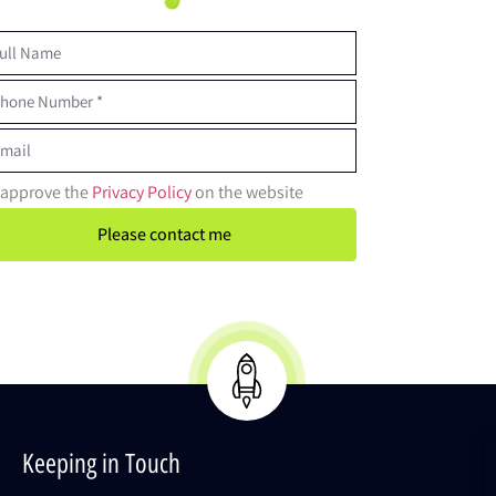
I approve the
Privacy Policy
on the website
Please contact me
Keeping in Touch