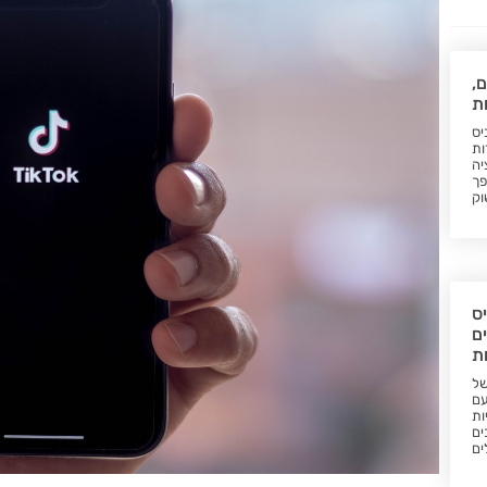
ם,
ת
יס
ות
יה
פך
וק
ס
ם
ות
של
עם
ות
ים
ים