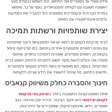
מידע עשיר על המוצרים ועל התחום, יכול לשמש כנקודת מגע
ראשונה חשובה עם לקוחות פוטנציאליים. נוסף על כך, שימוש
במדיה חברתית ובקמפיינים ממומנים יכול להגביר את המודעות
ולקדם אינטראקציה עם המותג.
יצירת שותפויות ורשתות תמיכה
לבתי מרקחת לקנאביס רפואי יש את הפוטנציאל ליצור שותפויות
עם גופים רפואיים ומקצועיים אחרים בתחום, כמו קליניקות טיפול
בקנאביס, רופאים ממליצים, ואגודות לתמיכה בחולים. שיתופי
פעולה אלו יכולים להוות מקור חשוב להפניות ולחיזוק האמון בבית
המרקחת. בנוסף, הם מאפשרים גישה למידע מקצועי ולמחקרים
חדשים בתחום, מה שיכול להעשיר את הידע שניתן ללקוחות.
חינוך והסברה כחלק משיווק קנאביס
אחת האסטרטגיות החשובות ביותר ב
שיווק בתי מרקחת
לקנאביס רפואי
היא חינוך הציבור. יצירת תוכן איכותי, כגון
מאמרים, וידאו, ואינפוגרפיקות, שמסבירים על היתרונות,
השימושים והבטיחות של קנאביס רפואי, יכולים לעזור להפחית את