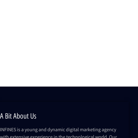
A Bit About Us
INFINES is a young and dynamic digital marketing agency
with extensive experience in the technological world. Our