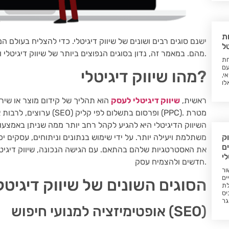
ת
ישנם סוגים רבים ושונים של שיווק דיגיטלי. כדי להצליח בעולם ה
ל
מהם. במאמר זה, נדון בסוגים הנפוצים ביותר של שיווק דיגיטלי וכיצד הם יכולים לעזור לעסק שלכם לצמוח.
חת
עם
מהו שיווק דיגיטלי?
י,
לו
ראשית,
שיווק דיגיטלי לעסק
הוא תהליך של קידום מוצר או שירו
ערוצים, לרבות אימייל, מד
השיווק הדיגיטלי היא להגיע לקהל רחב יותר ממה שניתן באמצעו
משתלמת ויעילה יותר. על ידי שימוש בנתונים וניתוחים, עסקים י
ק
ם
את האסטרטגיות שלהם בהתאם. עם הגישה הנכונה, שיווק דיגיטלי
לי
חדשים ולהצמיח עסק.
ור
ים
הסוגים השונים של שיווק דיגיטל
לת
יס
גר
אופטימיזציה למנועי חיפוש (SEO)