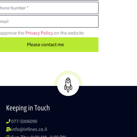
I approve the
Privacy Policy
on the website
Please contact me
Keeping in Touch
077-5006090
info@infines.co.il