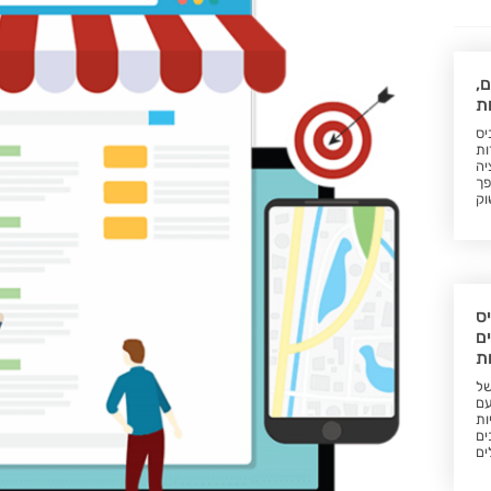
ם,
ת
יס
ות
יה
פך
וק
ס
ם
ות
של
עם
ות
ים
ים