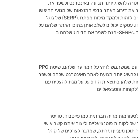
מטרה להשיג יותר תנועה באינטרנט ולשפר את
את דירוג האתר בדפי התוצאות של מנועי החיפוש
של גוגל (SERP), על מנת להרוויח יותר קליקים ממשתמשים. לשם כך, עסקים חייבים לזהות ולמקד מילות מפתח
ו, עסקים יכולים לשלב אותן בתוכן האתר שלהם על
PPC הוא סוג של פרסום מקוון שבו עסקים משלמים עמלה לגוגל בכל פעם שמשתמש לוחץ על המודעה שלהם. שיטת
 להשיג יותר תנועה לאתר האינטרנט שלהם ולשפר
בתוצאות החיפוש. על מנת להצליח עם PPC, עסקים חייבים לבחור בקפידה את מילות המפתח
טפורמות מדיה חברתית כמו פייסבוק, טוויטר
 של לקוחות פוטנציאליים וליצור איתם קשר אישי
ר תוכן מעניין ומרתק, שמדבר לצרכים של קהל