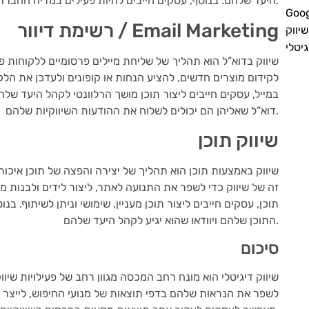
היעד שלהם. בנוסף, עסקים חייבים להיות פעילים במדיה החברתית, להגיב לתגובות ולהודעות בזמן.
רשימת דיוור / Email Marketing
שיווק
גיטלי
שיווק בדוא”ל הוא תהליך של שליחת מיילים פרסומיים ללקוחות פוט
לקידום מוצרים חדשים, להציע הנחות או קופונים ולעדכן את הל
במייל, עסקים חייבים ליצור תוכן מושך הרלוונטי לקהל היעד של
דוא”ל שאליהן הם יכולים לשלוח את ההודעות השיווקיות שלהם.
שיווק תוכן
שיווק באמצעות תוכן הוא תהליך של יצירה והפצה של תוכן איכו
זה של שיווק כדי לשפר את התנועה לאתר, ליצור לידים ולבנות מ
תוכן, עסקים חייבים ליצור תוכן מעניין, שימושי וניתן לשיתוף. ב
התוכן שלהם ויוודאו שהוא יגיע לקהל היעד שלהם.
סיכום
שיווק דיגיטלי הוא מונח רחב המכסה מגוון רחב של פעילויות שיוו
לשפר את הנראות שלהם בדפי תוצאות של מנועי החיפוש, לייצר ליד