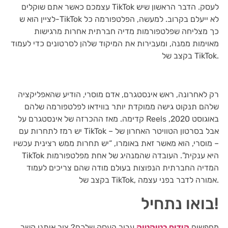
עצמכם כאשר אתם שוקלים TikTok לעסק. הדבר הראשון שיש
לציין הוא ש-TikTok לא ייעלם בקרוב. למעשה, הפלטפורמה כל
כך מצליחה שפלטפורמות מדיה חברתית אחרות מרגישות
מאוימות ממנה, ומעבירות את המיקוד שלהן לסרטונים כדי לעמוד
בקצב של TikTok.
רק לאחרונה, ראש אינסטגרם, אדם מוסרי, הודיע ​​שהאפליקציה
שלהם תנקוט גישה ממוקדת יותר בווידאו לפלטפורמה שלהם
קדימה. מאז ההכרזה של אינסטגרם על Reels באוגוסט 2020,
יש רמז לתחרות עם TikTok – אבל בסרטון הטוויטר האחרון של
מוסרי, הוא מאשר זאת באומרו, “יש תחרות ממש רצינית עכשיו –
TikTok היא ענקית”. העובדה שהמנהיג של אחת מפלטפורמות
המדיה החברתית הנפוצות בעולם מודה שהם צריכים לעמוד
בקצב של TikTok, אמורה לדבר בפני עצמה.
בואו נתחיל!
מחפשים
קידום בטיקטוק
עבור העסק שלכם? צור איתנו קשר,