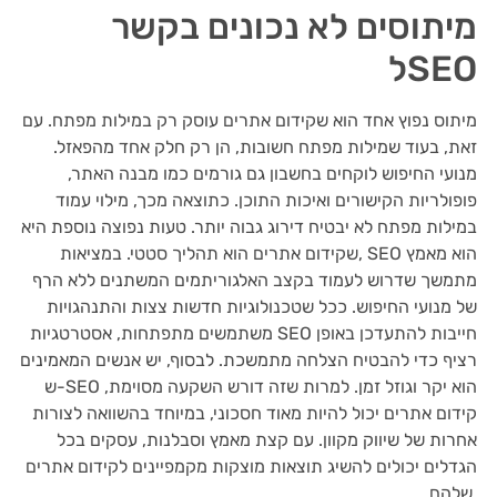
מיתוסים לא נכונים בקשר
לSEO
מיתוס נפוץ אחד הוא שקידום אתרים עוסק רק במילות מפתח. עם
זאת, בעוד שמילות מפתח חשובות, הן רק חלק אחד מהפאזל.
מנועי החיפוש לוקחים בחשבון גם גורמים כמו מבנה האתר,
פופולריות הקישורים ואיכות התוכן. כתוצאה מכך, מילוי עמוד
במילות מפתח לא יבטיח דירוג גבוה יותר. טעות נפוצה נוספת היא
שקידום אתרים הוא תהליך סטטי. במציאות, SEO הוא מאמץ
מתמשך שדרוש לעמוד בקצב האלגוריתמים המשתנים ללא הרף
של מנועי החיפוש. ככל שטכנולוגיות חדשות צצות והתנהגויות
משתמשים מתפתחות, אסטרטגיות SEO חייבות להתעדכן באופן
רציף כדי להבטיח הצלחה מתמשכת. לבסוף, יש אנשים המאמינים
ש-SEO הוא יקר וגוזל זמן. למרות שזה דורש השקעה מסוימת,
קידום אתרים יכול להיות מאוד חסכוני, במיוחד בהשוואה לצורות
אחרות של שיווק מקוון. עם קצת מאמץ וסבלנות, עסקים בכל
הגדלים יכולים להשיג תוצאות מוצקות מקמפיינים לקידום אתרים
שלהם.