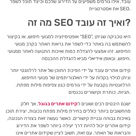
עובד, אילו גורמים משפיעים על הדירוג שלכם וכיצד תוכל לשפר
את אסטרטגיית SEO.
מה זה SEO ואיך זה עובד?
אופטימיזציה למנועי חיפוש, או בקיצור “SEO”, היא טכניקה שניתן
להשתמש בה באתר כדי לשפר את נראות האתר בקרב מנועי
החיפוש. זהו אמצעי להגדלת כמות ואיכות התנועה לאתר ממנועי
חיפוש, ובאופן אידיאלי מביא להגדלת ההכנסה.
קידום אתרים עובד על ידי הפיכת התוכן של אתר לרלוונטי יותר
וניתן לגילוי בקלות על ידי האלגוריתמים של מנועי החיפוש.
הרלוונטיות נקבעת על ידי גורמים כגון צפיפות מילות מפתח,
תגיות, כותרת וקישורים נכנסים.
ישנם היבטים רבים ושונים ל
קידום אתרים בגוגל
, אך חלק
מהחשובים ביותר כוללים בחירת מילות מפתח נכונות, יצירת תוכן
באיכות גבוהה ובניית קישורים. כאשר נעשה זאת בצורה הנכונה,
קידום אתרים יכול להיות דרך יעילה ביותר לשפר את הדירוג
והנראות של האתר. עם זאת, חשוב לציין שקידום אתרים אינו