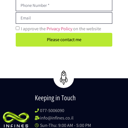
I approve the
Privacy Policy
on the website
Please contact me
Keeping in Touch
077-5006090
info@infines.co.il
Sun-Thu: 9:00 AM - 5:00 PM