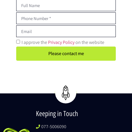
I approve the
Privacy Policy
on the website
Please contact me
Keeping in Touch
077-5006090