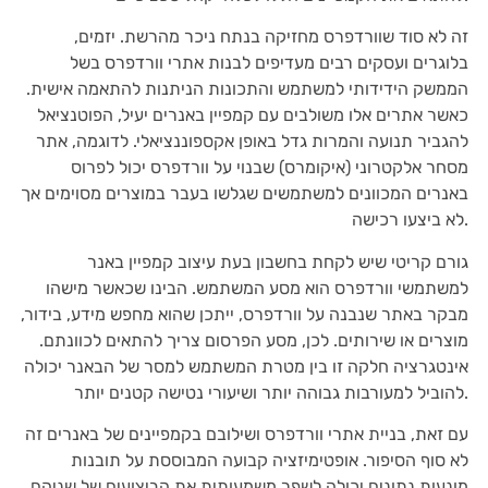
זה לא סוד שוורדפרס מחזיקה בנתח ניכר מהרשת. יזמים,
בלוגרים ועסקים רבים מעדיפים לבנות אתרי וורדפרס בשל
הממשק הידידותי למשתמש והתכונות הניתנות להתאמה אישית.
כאשר אתרים אלו משולבים עם קמפיין באנרים יעיל, הפוטנציאל
להגביר תנועה והמרות גדל באופן אקספוננציאלי. לדוגמה, אתר
מסחר אלקטרוני (איקומרס) שבנוי על וורדפרס יכול לפרוס
באנרים המכוונים למשתמשים שגלשו בעבר במוצרים מסוימים אך
לא ביצעו רכישה.
גורם קריטי שיש לקחת בחשבון בעת עיצוב קמפיין באנר
למשתמשי וורדפרס הוא מסע המשתמש. הבינו שכאשר מישהו
מבקר באתר שנבנה על וורדפרס, ייתכן שהוא מחפש מידע, בידור,
מוצרים או שירותים. לכן, מסע הפרסום צריך להתאים לכוונתם.
אינטגרציה חלקה זו בין מטרת המשתמש למסר של הבאנר יכולה
להוביל למעורבות גבוהה יותר ושיעורי נטישה קטנים יותר.
עם זאת, בניית אתרי וורדפרס ושילובם בקמפיינים של באנרים זה
לא סוף הסיפור. אופטימיזציה קבועה המבוססת על תובנות
מונעות נתונים יכולה לשפר משמעותית את הביצועים של שניהם.