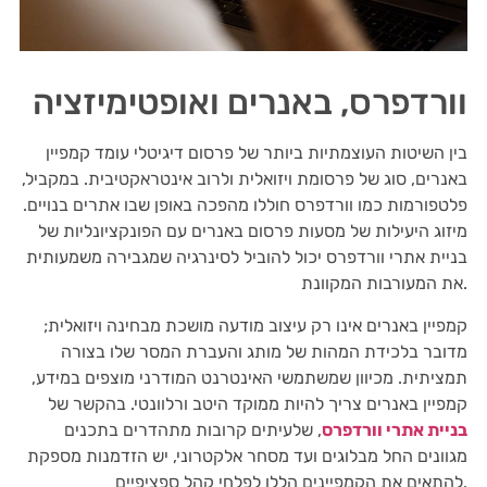
וורדפרס, באנרים ואופטימיזציה
בין השיטות העוצמתיות ביותר של פרסום דיגיטלי עומד קמפיין
באנרים, סוג של פרסומת ויזואלית ולרוב אינטראקטיבית. במקביל,
פלטפורמות כמו וורדפרס חוללו מהפכה באופן שבו אתרים בנויים.
מיזוג היעילות של מסעות פרסום באנרים עם הפונקציונליות של
בניית אתרי וורדפרס יכול להוביל לסינרגיה שמגבירה משמעותית
את המעורבות המקוונת.
קמפיין באנרים אינו רק עיצוב מודעה מושכת מבחינה ויזואלית;
מדובר בלכידת המהות של מותג והעברת המסר שלו בצורה
תמציתית. מכיוון שמשתמשי האינטרנט המודרני מוצפים במידע,
קמפיין באנרים צריך להיות ממוקד היטב ורלוונטי. בהקשר של
בניית אתרי וורדפרס
, שלעיתים קרובות מתהדרים בתכנים
מגוונים החל מבלוגים ועד מסחר אלקטרוני, יש הזדמנות מספקת
להתאים את הקמפיינים הללו לפלחי קהל ספציפיים.