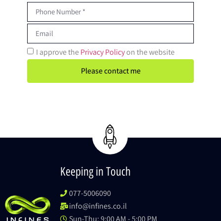
I approve the
Privacy Policy
on the website
Please contact me
Keeping in Touch
077-5006090
info@infines.co.il
Sun-Thu: 9:00 AM - 5:00 PM