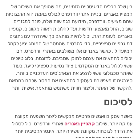
בין שלל הכלים הדיגיטליים הזמינים, מה שהופך את השילוב של
קמפיין באנרים ובניית אתרי וורדפרס לבולט באמת הוא הרבגוניות
שהם מציעים. וורדפרס, הידועה בגמישות שלה, פונה למגזרים
שונים, החל מאמצעי חדשות ועד לחלונות ראווה מקוונים. קמפיין
באנרים, לעומת זאת, יכול להיות מותאם כך שיהדהד עם נתונים
דמוגרפיים ספציפיים, כדי להבטיח שהמסר של המותג יגיע לקהל
המיועד לו. כאשר באנרים אלו משולבים באתרי וורדפרס, הם
יכולים להתאים את עצמם לתוכן שסביבם. לדוגמה, בלוג טיולים
עשוי לכלול באנרים המקדמים ציוד נסיעות ספציפי ליעד, בעוד
שאתר טכנולוגי עשוי להציג את הגאדג’טים העדכניים ביותר.
סינרגיה זו מאפשרת לעסקים להתאים את המסר שלהם בהתאם
להקשר של האתר, וליצור חווית משתמש מותאמת אישית יותר.
לסיכום
כאשר עסקים ואנשים פרטיים מבקשים ליצור השפעה מקוונת
עמוקה יותר, שילוב
קמפיין באנרים
ואתרי וורדפרס יכול לסלול
את הדרך לנוכחות מקוונת עשירה יותר, אינטראקטיבית יותר