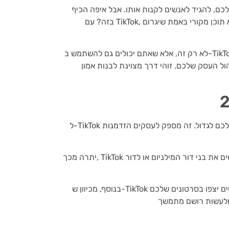
ם, להגיד לאנשים לקנות אותו. אבל איפה הכיף
בזה? עם TikTok, אתם באמת יכולים לתת לראש היצירתי שלכם להתנופף ולהמציא תוכן מקורי באמת שיגרום
לא רק זה, אלא שאתם יכולים גם להשתמש ב-TikTok כדי להשוויץ בחברה שלכם ולתת ללקוחות פוטנציאליים הצצה
ול העסק שלכם. זוהי דרך מצוינת לבנות אמון
ל-TikTok יש למעלה מ-800 מיליון משתמשים פעילים, והמספר הזה רק הולכם לגדול. זה מספק לעסקים הזדמנות
יתרה מכך, TikTok פופולרית במיוחד בקרב דורות צעירים יותר, כך שאם אתם מחפשים את בני דור המילניום או לדור
בנוסף, מכיוון ש-TikTok עוסקת בסרטונים קצרים, קל לצרוך את התוכן וסביר יותר שאנשים יצפו בסרטונים שלכם