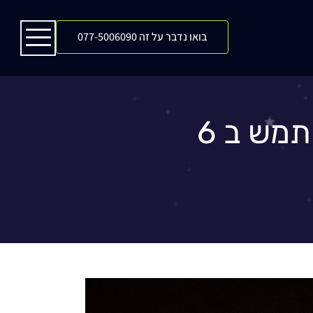
בואו נדבר על זה 077-5006090
6 סיבות שכדאי להשתמש ב- TIK TOK עבור