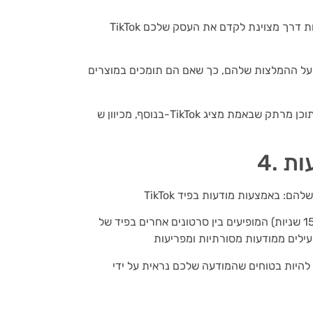
TikTok מלא במשפיענים, ושיתוף פעולה עם אחד (או יותר) מהם יכול להיות דרך מצוינת לקדם את העסק שלכם
 על ההמלצות שלהם, כך שאם הם תומכים במוצרים
בנוסף, מכיוון ש-TikTok היא פלטפורמה ויזואלית כזו, משפיענים יכולים לעזור לכם ליצור תוכן מרתק שבאמת מציג
עות
אלו הם סרטונים קצרים (עד 15 שניות) המופיעים בין סרטונים אחרים בפיד של TikTok. הם נראים ומרגישים בדיוק
 להיות בטוחים שהמודעה שלכם נראית על ידי