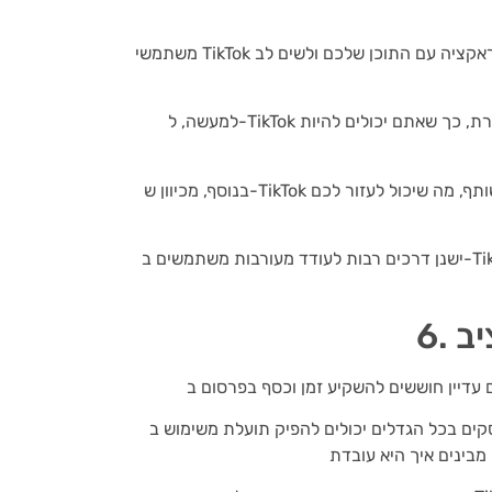
משתמשי TikTok מאוד מעורבים, מה שאומר שיש להם סיכוי גבוה יותר ליצור אינטראקציה עם התוכן שלכם ולשים לב
למעשה, ל-TikTok יש שיעור מעורבות גבוה יותר מכל פלטפורמת מדיה חברתית אחרת, כך שאתם יכולים להיות
בנוסף, מכיוון ש-TikTok עוסק כולו ביצירתיות ובכיף, יש סיכוי גבוה יותר שהתוכן שלכם ישותף, מה שיכול לעזור לכם
ישנן דרכים רבות לעודד מעורבות משתמשים ב-TikTok, אז הקפידו להתנסות ולראות מה עובד הכי טוב עבור העסק
יב
גדלים יכולים להפיק תועלת משימוש ב- TikTok. לא רק שזו אחת הדרכים החסכוניות ביותר