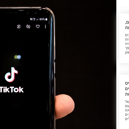
ם,
ת
יס
ות
יה
פך
וק
ס
ם
ות
של
עם
ות
ים
ים