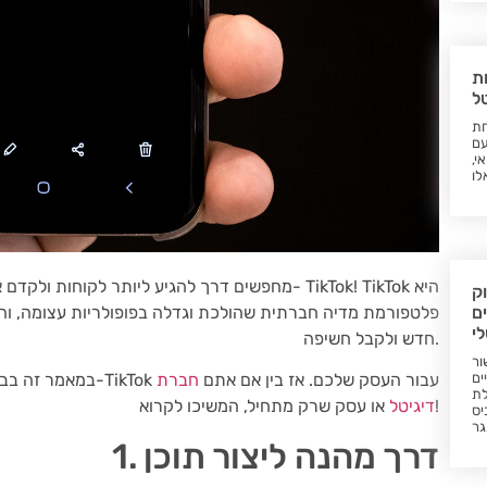
ת
ל
חת
עם
י,
לו
מחפשים דרך להגיע ליותר לקוחות ולקדם את העסק 
ק
ם
פלטפורמת מדיה חברתית שהולכת וגדלה בפופולריות עצומה, וה
לי
חדש ולקבל חשיפה.
ור
ים
במאמר זה בבלוג, נדון בשישה סיבות מדוע כדאי להשתמש ב-TikTok עבור העסק שלכם. אז בין אם אתם
חברת
לת
או עסק שרק מתחיל, המשיכו לקרוא!
דיגיטל
יס
גר
1. דרך מהנה ליצור תוכן